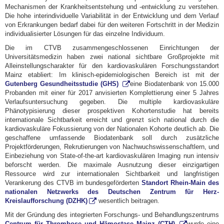
Mechanismen der Krankheitsentstehung und -entwicklung zu verstehen.
Die hohe interindividuelle Variabilität in der Entwicklung und dem Verlauf
von Erkrankungen bedarf dabei für den weiteren Fortschritt in der Medizin
individualisierter Lösungen für das einzelne Individuum.
Die im CTVB zusammengeschlossenen Einrichtungen der
Universitätsmedizin haben zwei national sichtbare Großprojekte mit
Alleinstellungscharakter für den kardiovaskulären Forschungsstandort
Mainz etabliert: Im klinisch-epidemiologischen Bereich ist mit der
Gutenberg Gesundheitsstudie (GHS)
eine Biodatenbank von 15.000
Probanden mit einer für 2017 anvisierten Komplettierung einer 5 Jahres
Verlaufsuntersuchung gegeben. Die multiple kardiovaskuläre
Phänotypisierung dieser prospektiven Kohortenstudie hat bereits
internationale Sichtbarkeit erreicht und grenzt sich national durch die
kardiovaskuläre Fokussierung von der Nationalen Kohorte deutlich ab. Die
geschaffene umfassende Biodatenbank soll durch zusätzliche
Projektförderungen, Rekrutierungen von Nachwuchswissenschaftlern, und
Einbeziehung von State-of-the-art kardiovaskulären Imaging nun intensiv
beforscht werden. Die maximale Ausnutzung dieser einzigartigen
Ressource wird zur internationalen Sichtbarkeit und langfristigen
Verankerung des CTVB im bundesgeförderten
Standort Rhein-Main des
nationalen Netzwerks des Deutschen Zentrum für Herz-
Kreislaufforschung (DZHK)
wesentlich beitragen.
Mit der Gründung des integrierten Forschungs- und Behandlungszentrums
Centrum für Thrombose und Hämostase Mainz (CTH)
wurde eine