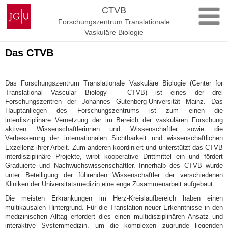
Zum
Johannes
CTVB
Inhalt
Gutenberg-
Forschungszentrum Translationale
springen
Universität
Vaskuläre Biologie
Mainz
Das CTVB
Das Forschungszentrum Translationale Vaskuläre Biologie (Center for
Translational Vascular Biology – CTVB) ist eines der drei
Forschungszentren der Johannes Gutenberg-Universität Mainz. Das
Hauptanliegen des Forschungszentrums ist zum einen die
interdisziplinäre Vernetzung der im Bereich der vaskulären Forschung
aktiven Wissenschaftlerinnen und Wissenschaftler sowie die
Verbesserung der internationalen Sichtbarkeit und wissenschaftlichen
Exzellenz ihrer Arbeit. Zum anderen koordiniert und unterstützt das CTVB
interdisziplinäre Projekte, wirbt kooperative Drittmittel ein und fördert
Graduierte und Nachwuchswissenschaftler. Innerhalb des CTVB wurde
unter Beteiligung der führenden Wissenschaftler der verschiedenen
Kliniken der Universitätsmedizin eine enge Zusammenarbeit aufgebaut.
Die meisten Erkrankungen im Herz-Kreislaufbereich haben einen
multikausalen Hintergrund. Für die Translation neuer Erkenntnisse in den
medizinischen Alltag erfordert dies einen multidisziplinären Ansatz und
interaktive Systemmedizin, um die komplexen zugrunde liegenden