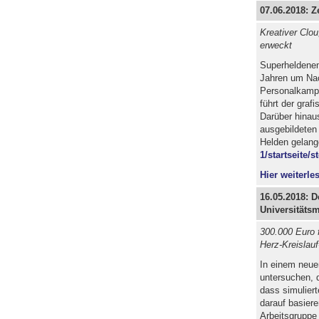
07.06.2018: Z
Kreativer Clo
erweckt
Superheldenemb
Jahren um Nac
Personalkampa
führt der graf
Darüber hinau
ausgebildeten
Helden gelang
1/startseite/
Hier weiterles
16.05.2018: 
Universitäts
300.000 Euro 
Herz-Kreislau
In einem neue
untersuchen, 
dass simuliert
darauf basier
Arbeitsgruppe 