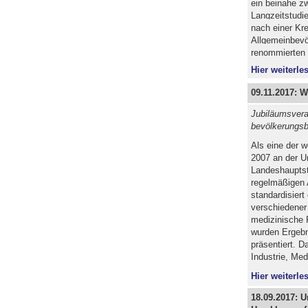
ein beinahe zw
Langzeitstudi
nach einer Kr
Allgemeinbevö
renommierten „
Hier weiterles
09.11.2017: W
Jubiläumsvera
bevölkerungsb
Als eine der w
2007 an der U
Landeshauptst
regelmäßigen 
standardisiert
verschiedener
medizinische 
wurden Ergebn
präsentiert. D
Industrie, Med
Hier weiterles
18.09.2017: 