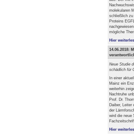
Nachwuchswiss
molekularen M
schließlich zu
Proteins EGFL
nachgewiesen.
mögliche Ther
Hier weiterles
14.06.2018: 
verantwortlich
Neue Studie de
schädlich für
In einer aktue
Mainz ein Enzy
weiterhin zeig
Nachtruhe unb
Prof. Dr. Thom
Daiber, Leiter
der Lärmforsc
wird die neue 
Fachzeitschrif
Hier weiterles