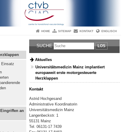
HOME
SITEMAP
KONTAKT
ENGLISCH
SUCHE
LOS
erzklappen
Aktuelles
 Einsatz
Universitätsmedizin Mainz implantiert
n
europaweit erste motorgesteuerte
erten
Herzklappen
xpandierende
rden
Kontakt
Astrid Hochgesand
Administrative Koordinatorin
Universitätsmedizin Mainz
Eingriffen an
Langenbeckstr
. 1
55131 Mainz
Tel. 06131-17 7439