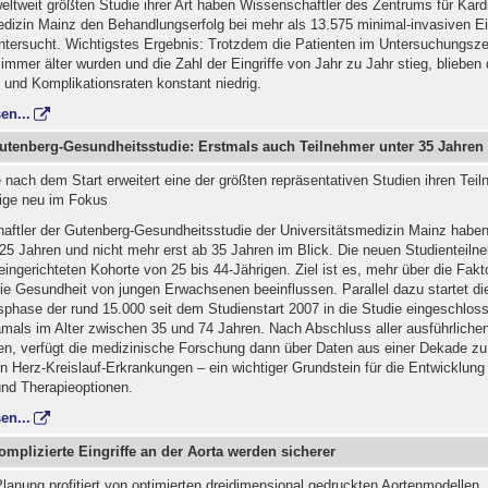
weltweit größten Studie ihrer Art haben Wissenschaftler des Zentrums für Kardi
edizin Mainz den Behandlungserfolg bei mehr als 13.575 minimal-invasiven Ein
untersucht. Wichtigstes Ergebnis: Trotzdem die Patienten im Untersuchungsz
immer älter wurden und die Zahl der Eingriffe von Jahr zu Jahr stieg, blieben 
- und Komplikationsraten konstant niedrig.
en...
Gutenberg-Gesundheitsstudie: Erstmals auch Teilnehmer unter 35 Jahren
nach dem Start erweitert eine der größten repräsentativen Studien ihren Teil
rige neu im Fokus
aftler der Gutenberg-Gesundheitsstudie der Universitätsmedizin Mainz haben
5 Jahren und nicht mehr erst ab 35 Jahren im Blick. Die neuen Studienteiln
 eingerichteten Kohorte von 25 bis 44-Jährigen. Ziel ist es, mehr über die Fakt
die Gesundheit von jungen Erwachsenen beeinflussen. Parallel dazu startet die
phase der rund 15.000 seit dem Studienstart 2007 in die Studie eingeschlos
mals im Alter zwischen 35 und 74 Jahren. Nach Abschluss aller ausführliche
n, verfügt die medizinische Forschung dann über Daten aus einer Dekade z
n Herz-Kreislauf-Erkrankungen – ein wichtiger Grundstein für die Entwicklung
und Therapieoptionen.
en...
omplizierte Eingriffe an der Aorta werden sicherer
lanung profitiert von optimierten dreidimensional gedruckten Aortenmodellen