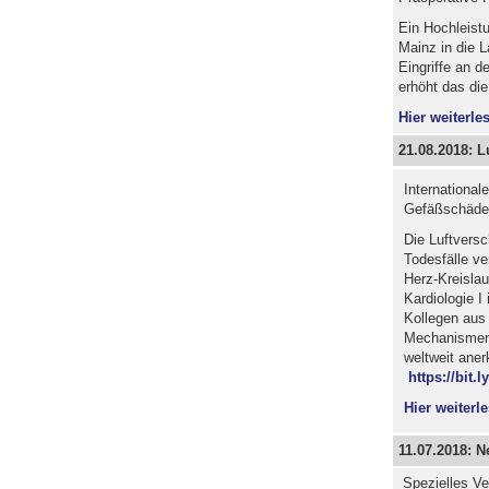
Ein Hochleist
Mainz in die L
Eingriffe an d
erhöht das die 
Hier weiterles
21.08.2018: 
Internationa
Gefäßschäde
Die Luftversch
Todesfälle ve
Herz-Kreislau
Kardiologie I
Kollegen aus
Mechanismen.
weltweit aner
https://bit.
Hier weiterle
11.07.2018: N
Spezielles Ve