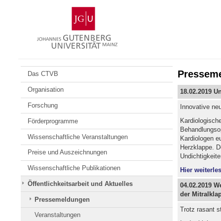
Zum
Johannes
Inhalt
Gutenberg-
springen
Universität
Mainz
Pressem
Das CTVB
Organisation
18.02.2019 Un
Forschung
Innovative ne
Kardiologisch
Förderprogramme
Behandlungsopt
Wissenschaftliche Veranstaltungen
Kardiologen e
Herzklappe. De
Preise und Auszeichnungen
Undichtigkeite
Wissenschaftliche Publikationen
Hier weiterles
Öffentlichkeitsarbeit und Aktuelles
04.02.2019 We
der Mitralkla
Pressemeldungen
Trotz rasant s
Veranstaltungen