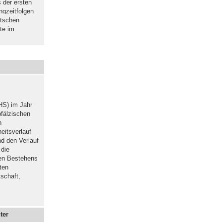
 der ersten
ngzeitfolgen
utschen
te im
GHS) im Jahr
pfälzischen
n
eitsverlauf
nd den Verlauf
 die
gen Bestehens
ten
tschaft,
ter