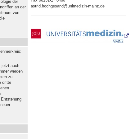
Fax 06131-17 8460
ologie der
astrid.hochgesand
@unimedizin-mainz.de
griffen an der
eitraum von
die
nehmerkreis:
 jetzt auch
ehmer werden
oren zu
 dritte
senen
n
u Entstehung
 neuer