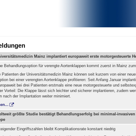
eldungen
iversitätsmedizin Mainz implantiert europaweit erste motorgesteuerte H
ue Behandlungsoption für verengte Aortenklappen kommt zuerst in Mainz zum
e Patienten der Universitätsmedizin Mainz können seit kurzem von einer neue
ion bei einer verengten Aortenklappe profitieren: Seit Anfang Januar implanti
uropaweit bei drei Patienten erstmals eine neue motorgesteuerte und selbste
r Vorteil: Die Klappe lässt sich leichter und sicherer implantieren, zudem we
n nach der Implantation weiter minimiert.
en...
ltweit größte Studie bestätigt Behandlungserfolg bei minimal-invasiven 
ppe
teigender Eingriffszahlen bleibt Komplikationsrate konstant niedrig