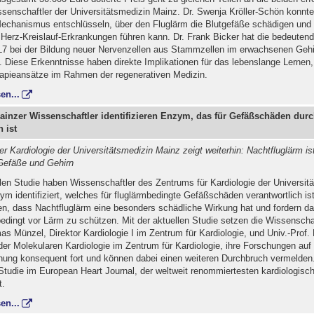
enschaftler der Universitätsmedizin Mainz. Dr. Swenja Kröller-Schön konnte
echanismus entschlüsseln, über den Fluglärm die Blutgefäße schädigen und
 Herz-Kreislauf-Erkrankungen führen kann. Dr. Frank Bicker hat die bedeutend
7 bei der Bildung neuer Nervenzellen aus Stammzellen im erwachsenen Gehi
 Diese Erkenntnisse haben direkte Implikationen für das lebenslange Lernen,
apieansätze im Rahmen der regenerativen Medizin.
en...
Mainzer Wissenschaftler identifizieren Enzym, das für Gefäßschäden dur
 ist
r Kardiologie der Universitätsmedizin Mainz zeigt weiterhin: Nachtfluglärm i
 Gefäße und Gehirn
llen Studie haben Wissenschaftler des Zentrums für Kardiologie der Universit
m identifiziert, welches für fluglärmbedingte Gefäßschäden verantwortlich is
en, dass Nachtfluglärm eine besonders schädliche Wirkung hat und fordern da
edingt vor Lärm zu schützen. Mit der aktuellen Studie setzen die Wissenschaf
as Münzel, Direktor Kardiologie I im Zentrum für Kardiologie, und Univ.-Prof.
 der Molekularen Kardiologie im Zentrum für Kardiologie, ihre Forschungen au
hung konsequent fort und können dabei einen weiteren Durchbruch vermelden. 
Studie im European Heart Journal, der weltweit renommiertesten kardiologisc
t.
en...