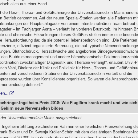
risch alles aus einer Hand
t die Herz-, Thorax- und Gefäßchirurgie der Universitätsmedizin Mainz eine n
in Betrieb genommen. Auf der neuen Spezial-Station werden alle Patienten mi
rkrankungen der Hauptschlagader von einem interdisziplinären Team betreut 
gader – im Fachjargon Aorta – verläuft im vorderen Brustkorb, im hinteren B
te und chronische Erkrankungen dieses Gefäßes stellen immer eine besonde
äre Herausforderung dar, da sie potentiell lebensbedrohlich sind. „Die Patiente
renzierte, effizient organisierte Betreuung, die auf typische Nebenerkrankung
kungen, Bluthochdruck, Herzschwäche und angeborene Bindegewebsschwäche
f das Blutdruckmanagement und andere hämodynamische Faktoren konzentrier
ordination zweckmäßiger Diagnostik und Therapie verlangt“, erläutert Univ.-Pr
drich Vahl, Direktor der Klinik und Poliklinik für Herz-, Thorax- und Gefäßchirur
enten auf verschiedenen Stationen der Universitätsmedizin verteilt und die
prozesse wurden über Konsildienste organisiert. So waren die Ansprechpartn
mer eindeutig definiert.“
en...
Boehringer-Ingelheim-Preis 2018: Wie Fluglärm krank macht und wie sich
Gehirn neue Nervenzellen bilden
 der Universitätsmedizin Mainz ausgezeichnet
 Ingelheim Stiftung zeichnete im Rahmen einer feierlichen Preisverleihung di
rank Bicker und Dr. Swenja Kröller-Schön mit dem diesjährigen Boehringer-In
nsgesamt 30.000 Euro dotierte Preis geht zu gleichen Teilen an die beiden erf