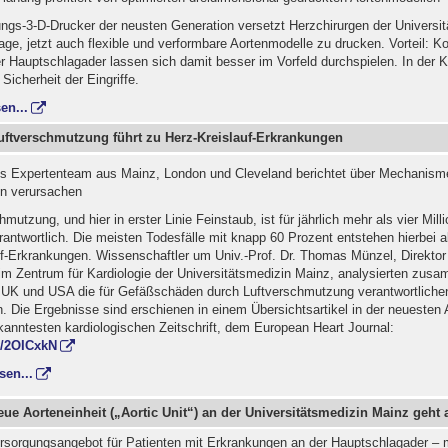
ungs-3-D-Drucker der neusten Generation versetzt Herzchirurgen der Universi
age, jetzt auch flexible und verformbare Aortenmodelle zu drucken. Vorteil: Ko
er Hauptschlagader lassen sich damit besser im Vorfeld durchspielen. In der
Sicherheit der Eingriffe.
en...
Luftverschmutzung führt zu Herz-Kreislauf-Erkrankungen
les Expertenteam aus Mainz, London und Cleveland berichtet über Mechanism
n verursachen
mutzung, und hier in erster Linie Feinstaub, ist für jährlich mehr als vier Mill
rantwortlich. Die meisten Todesfälle mit knapp 60 Prozent entstehen hierbei a
f-Erkrankungen. Wissenschaftler um Univ.-Prof. Dr. Thomas Münzel, Direktor
 im Zentrum für Kardiologie der Universitätsmedizin Mainz, analysierten zus
 UK und USA die für Gefäßschäden durch Luftverschmutzung verantwortliche
 Die Ergebnisse sind erschienen in einem Übersichtsartikel in der neuesten
kanntesten kardiologischen Zeitschrift, dem European Heart Journal:
ly/2OICxkN
sen...
eue Aorteneinheit („Aortic Unit“) an der Universitätsmedizin Mainz geht 
rsorgungsangebot für Patienten mit Erkrankungen an der Hauptschlagader – 