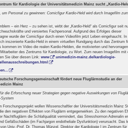
entrum für Kardiologie der Universitätsmedizin Mainz sucht „Kardio-Hel
u, um Personal zu gewinnen: Comicfigur Kardio-Held wird durch Imagefilm zu
lem – ein Herz – zu sehen ist, wirbt der „Kardio-Held“ als Comicfigur seit n
hwuchskräfte und versiertes Fachpersonal. Aufgrund des Erfolges dieser
gne wurde der Comicfigur durch einen Videofilm jetzt Leben eingehaucht. In
isch inszenierte Kardio-Held in einem virtuellen Rundgang durch das Zentrum fü
s kommen im Video die realen Kardio-Helden, die motivierten und hervorrage
 Mitarbeiter des Zentrums für Kardiologie, zu Wort. Zum neuen Imagefilm mit
en Sie über diesen Link:
www
.
unimedizin-mainz.de/kardiologie-
stellenausschreibungen.html
en...
Deutsche Forschungsgemeinschaft fördert neue Fluglärmstudie an der
medizin Mainz
für die Erforschung neuer Strategien gegen negative Auswirkungen von Flugl
f-System
n Forschungsprojekt wollen Wissenschaftler der Universitätsmedizin Mainz St
die den negativen Effekten von Fluglärm entgegenwirken. Zu den negativen Ef
er Nachtfluglärm die Schlafqualität vermindert, das Stresshormon Adrenalin e
end Gefäßschäden (im Fachjargon endotheliale Dysfunktion) verursacht. Das k
von Univ.-Prof. Dr. Thomas Münzel, Direktor der Kardiologie I im Zentrum für 