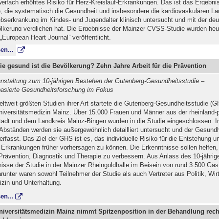
eifach erhöhtes Risiko für Herz-Kreislauf-Erkrankungen. Das ist das Ergebnis
e, die systematisch die Gesundheit und insbesondere die kardiovaskulären La
ebserkrankung im Kindes- und Jugendalter klinisch untersucht und mit der de
lkerung verglichen hat. Die Ergebnisse der Mainzer CVSS-Studie wurden heu
European Heart Journal” veröffentlicht.
en...
ie gesund ist die Bevölkerung? Zehn Jahre Arbeit für die Prävention
nstaltung zum 10-jährigen Bestehen der Gutenberg-Gesundheitsstudie –
asierte Gesundheitsforschung im Fokus
eltweit größten Studien ihrer Art startete die Gutenberg-Gesundheitsstudie (
niversitätsmedizin Mainz. Über 15.000 Frauen und Männer aus der rheinland-
adt und dem Landkreis Mainz-Bingen wurden in die Studie eingeschlossen. I
Abständen werden sie außergewöhnlich detailliert untersucht und der Gesundh
 erfasst. Das Ziel der GHS ist es, das individuelle Risiko für die Entstehung u
 Erkrankungen früher vorhersagen zu können. Die Erkenntnisse sollen helfen,
Prävention, Diagnostik und Therapie zu verbessern. Aus Anlass des 10-jähri
isse der Studie in der Mainzer Rheingoldhalle im Beisein von rund 3.500 Gäs
arunter waren sowohl Teilnehmer der Studie als auch Vertreter aus Politik, Wir
izin und Unterhaltung.
en...
Universitätsmedizin Mainz nimmt Spitzenposition in der Behandlung rech