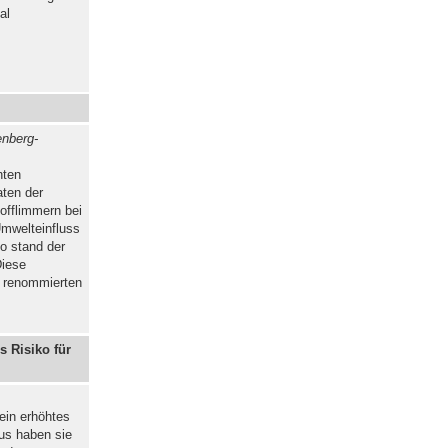
al
enberg-
nten
aten der
offlimmern bei
Umwelteinfluss
so stand der
Diese
r renommierten
s Risiko für
ein erhöhtes
us haben sie