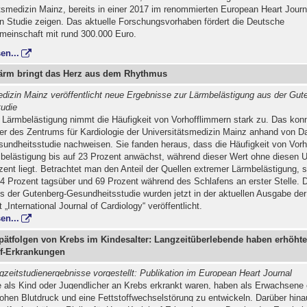
tsmedizin Mainz, bereits in einer 2017 im renommierten European Heart Journ
en Studie zeigen. Das aktuelle Forschungsvorhaben fördert die Deutsche
einschaft mit rund 300.000 Euro.
en...
Lärm bringt das Herz aus dem Rhythmus
edizin Mainz veröffentlicht neue Ergebnisse zur Lärmbelästigung aus der Gut
udie
r Lärmbelästigung nimmt die Häufigkeit von Vorhofflimmern stark zu. Das kon
er des Zentrums für Kardiologie der Universitätsmedizin Mainz anhand von D
undheitsstudie nachweisen. Sie fanden heraus, dass die Häufigkeit von Vorh
belästigung bis auf 23 Prozent anwächst, während dieser Wert ohne diesen 
zent liegt. Betrachtet man den Anteil der Quellen extremer Lärmbelästigung, 
84 Prozent tagsüber und 69 Prozent während des Schlafens an erster Stelle. 
s der Gutenberg-Gesundheitsstudie wurden jetzt in der aktuellen Ausgabe de
 „International Journal of Cardiology“ veröffentlicht.
en...
pätfolgen von Krebs im Kindesalter: Langzeitüberlebende haben erhöhte
uf-Erkrankungen
zeitstudienergebnisse vorgestellt: Publikation im European Heart Journal
 als Kind oder Jugendlicher an Krebs erkrankt waren, haben als Erwachsene 
hohen Blutdruck und eine Fettstoffwechselstörung zu entwickeln. Darüber hina