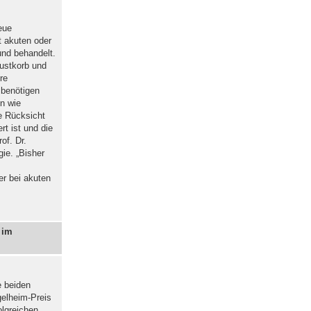
eue
t akuten oder
und behandelt.
rustkorb und
re
n benötigen
en wie
 Rücksicht
t ist und die
of. Dr.
gie. „Bisher
er bei akuten
 im
e beiden
gelheim-Preis
olgreichen