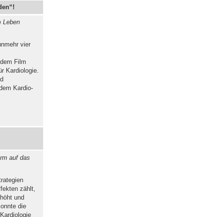
den“!
m Leben
unmehr vier
 dem Film
r Kardiologie.
nd
 dem Kardio-
ärm auf das
rategien
fekten zählt,
rhöht und
onnte die
Kardiologie