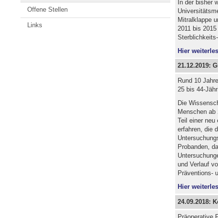
In der bisher 
Offene Stellen
Universitätsm
Mitralklappe 
Links
2011 bis 2015 
Sterblichkeits
Hier weiterles
21.12.2019: 
Rund 10 Jahre 
25 bis 44-Jäh
Die Wissensch
Menschen ab 2
Teil einer neu
erfahren, die 
Untersuchungs
Probanden, da
Untersuchunge
und Verlauf vo
Präventions- 
Hier weiterles
24.09.2018: K
Präoperative P