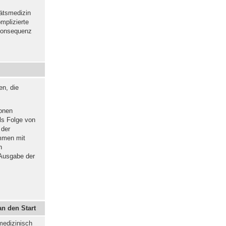
tätsmedizin
mplizierte
 Konsequenz
en, die
ionen
ls Folge von
 der
ammen mit
n
 Ausgabe der
an den Start
medizinisch