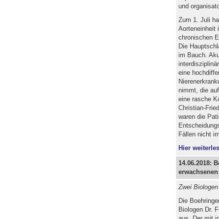
und organisato
Zum 1. Juli ha
Aorteneinheit 
chronischen E
Die Hauptschla
im Bauch. Aku
interdisziplin
eine hochdiffe
Nierenerkran
nimmt, die au
eine rasche Ko
Christian-Frie
waren die Pati
Entscheidungs
Fällen nicht im
Hier weiterles
14.06.2018: 
erwachsenen 
Zwei Biologen
Die Boehringer
Biologen Dr. F
aus. Der mit i