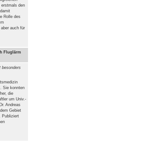
 erstmals den
 damit
e Rolle des
rn
 aber auch für
ch Fluglärm
st besonders
ätsmedizin
t. Sie konnten
her, die
tler um Univ.-
 Dr. Andreas
f dem Gebiet
Publiziert
hen