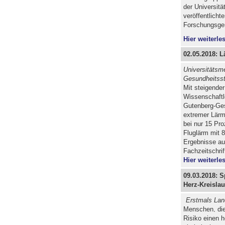
der Universitä
veröffentlicht
Forschungsgem
Hier weiterles
02.05.2018: 
Universitätsm
Gesundheitsst
Mit steigende
Wissenschaftl
Gutenberg-Ges
extremer Lärm
bei nur 15 Pro
Fluglärm mit 
Ergebnisse au
Fachzeitschrift
Hier weiterles
09.03.2018: S
Herz-Kreisla
Erstmals Lang
Menschen, die
Risiko einen 