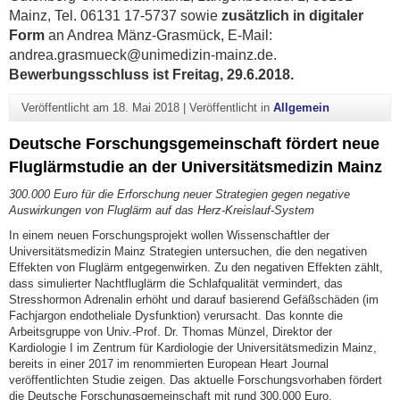
Mainz, Tel. 06131 17-5737 sowie
zusätzlich in digitaler
Form
an Andrea Mänz-Grasmück, E-Mail:
andrea.grasmueck@unimedizin-mainz.de.
Bewerbungsschluss
ist Freitag, 29.6.2018.
Veröffentlicht am
18. Mai 2018
|
Veröffentlicht in
Allgemein
Deutsche Forschungsgemeinschaft fördert neue
Fluglärmstudie an der Universitätsmedizin Mainz
300.000 Euro für die Erforschung neuer Strategien gegen negative
Auswirkungen von Fluglärm auf das Herz-Kreislauf-System
In einem neuen Forschungsprojekt wollen Wissenschaftler der
Universitätsmedizin Mainz Strategien untersuchen, die den negativen
Effekten von Fluglärm entgegenwirken. Zu den negativen Effekten zählt,
dass simulierter Nachtfluglärm die Schlafqualität vermindert, das
Stresshormon Adrenalin erhöht und darauf basierend Gefäßschäden (im
Fachjargon endotheliale Dysfunktion) verursacht. Das konnte die
Arbeitsgruppe von Univ.-Prof. Dr. Thomas Münzel, Direktor der
Kardiologie I im Zentrum für Kardiologie der Universitätsmedizin Mainz,
bereits in einer 2017 im renommierten European Heart Journal
veröffentlichten Studie zeigen. Das aktuelle Forschungsvorhaben fördert
die Deutsche Forschungsgemeinschaft mit rund 300.000 Euro.