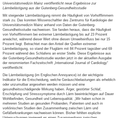
Universitätsmedizin Mainz veröffentlicht neue Ergebnisse zur
Lärmbelästigung aus der Gutenberg-Gesundheitsstudie
Mit steigender Lärmbelästigung nimmt die Häufigkeit von Vorhofflimmern
stark zu. Das konnten Wissenschaftler des Zentrums für Kardiologie der
Universitätsmedizin Mainz anhand von Daten der Gutenberg-
Gesundheitsstudie nachweisen. Sie fanden heraus, dass die Häufigkeit
von Vorhofflimmern bei extremer Lärmbelästigung bis auf 23 Prozent
anwächst, während dieser Wert ohne diesen Umwelteinfluss bei nur 15
Prozent liegt. Betrachtet man den Anteil der Quellen extremer
Lärmbelästigung, so stand der Fluglärm mit 84 Prozent tagsüber und 69
Prozent während des Schlafens an erster Stelle. Diese Ergebnisse aus
der Gutenberg-Gesundheitsstudie wurden jetzt in der aktuellen Ausgabe
der renommierten Fachzeitschrift „International Journal of Cardiology“
veröffentlicht.
Die Lärmbelästigung (im Englischen Annoyance) ist der wichtigste
Indikator für die Entscheidung, welche Geräuschbelastungen als erheblich
oder unzumutbar angesehen werden müssen und eine
gesundheitsschädigende Wirkung haben. Ärger, gestörter Schlaf,
Erschöpfung und Stresssymptome durch Lärm beeinträchtigen auf Dauer
Wohlbefinden, Gesundheit und Lebensqualität. „Wir haben schon in
mehreren Studien an gesunden Probanden, Patienten und auch in
vorklinischen Studien den Zusammenhang zwischen Lärm und
Gefäßerkrankungen nachweisen können. Bisher fehlten explizite
Untersuchungen inwieweit es einen Zusammenhang zwischen