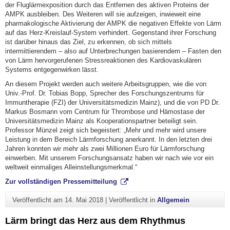
der Fluglärmexposition durch das Entfernen des aktiven Proteins der
AMPK ausbleiben. Des Weiteren will sie aufzeigen, inwieweit eine
pharmakologische Aktivierung der AMPK die negativen Effekte von Lärm
auf das Herz-Kreislauf-System verhindert. Gegenstand ihrer Forschung
ist darüber hinaus das Ziel, zu erkennen, ob sich mittels
intermittierendem – also auf Unterbrechungen basierendem – Fasten den
von Lärm hervorgerufenen Stressreaktionen des Kardiovaskulären
Systems entgegenwirken lässt.
An diesem Projekt werden auch weitere Arbeitsgruppen, wie die von
Univ.-Prof. Dr. Tobias Bopp, Sprecher des Forschungszentrums für
Immuntherapie (FZI) der Universitätsmedizin Mainz), und die von PD Dr.
Markus Bosmann vom Centrum für Thrombose und Hämostase der
Universitätsmedizin Mainz als Kooperationspartner beteiligt sein.
Professor Münzel zeigt sich begeistert: „Mehr und mehr wird unsere
Leistung in dem Bereich Lärmforschung anerkannt. In den letzten drei
Jahren konnten wir mehr als zwei Millionen Euro für Lärmforschung
einwerben. Mit unserem Forschungsansatz haben wir nach wie vor ein
weltweit einmaliges Alleinstellungsmerkmal.“
Zur vollständigen Pressemitteilung
Veröffentlicht am
14. Mai 2018
|
Veröffentlicht in
Allgemein
Lärm bringt das Herz aus dem Rhythmus