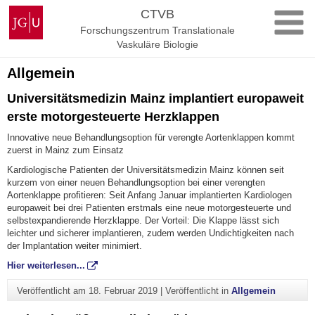
Zum
Johannes
CTVB
Inhalt
Gutenberg-
Forschungszentrum Translationale
springen
Universität
Vaskuläre Biologie
Mainz
Allgemein
Universitätsmedizin Mainz implantiert europaweit
erste motorgesteuerte Herzklappen
Innovative neue Behandlungsoption für verengte Aortenklappen kommt
zuerst in Mainz zum Einsatz
Kardiologische Patienten der Universitätsmedizin Mainz können seit
kurzem von einer neuen Behandlungsoption bei einer verengten
Aortenklappe profitieren: Seit Anfang Januar implantierten Kardiologen
europaweit bei drei Patienten erstmals eine neue motorgesteuerte und
selbstexpandierende Herzklappe. Der Vorteil: Die Klappe lässt sich
leichter und sicherer implantieren, zudem werden Undichtigkeiten nach
der Implantation weiter minimiert.
Hier weiterlesen...
Veröffentlicht am
18. Februar 2019
|
Veröffentlicht in
Allgemein