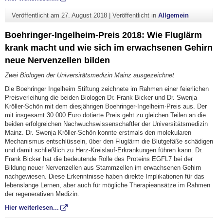
Veröffentlicht am
27. August 2018
|
Veröffentlicht in
Allgemein
Boehringer-Ingelheim-Preis 2018: Wie Fluglärm
krank macht und wie sich im erwachsenen Gehirn
neue Nervenzellen bilden
Zwei Biologen der Universitätsmedizin Mainz ausgezeichnet
Die Boehringer Ingelheim Stiftung zeichnete im Rahmen einer feierlichen
Preisverleihung die beiden Biologen Dr. Frank Bicker und Dr. Swenja
Kröller-Schön mit dem diesjährigen Boehringer-Ingelheim-Preis aus. Der
mit insgesamt 30.000 Euro dotierte Preis geht zu gleichen Teilen an die
beiden erfolgreichen Nachwuchswissenschaftler der Universitätsmedizin
Mainz. Dr. Swenja Kröller-Schön konnte erstmals den molekularen
Mechanismus entschlüsseln, über den Fluglärm die Blutgefäße schädigen
und damit schließlich zu Herz-Kreislauf-Erkrankungen führen kann. Dr.
Frank Bicker hat die bedeutende Rolle des Proteins EGFL7 bei der
Bildung neuer Nervenzellen aus Stammzellen im erwachsenen Gehirn
nachgewiesen. Diese Erkenntnisse haben direkte Implikationen für das
lebenslange Lernen, aber auch für mögliche Therapieansätze im Rahmen
der regenerativen Medizin.
Hier weiterlesen...