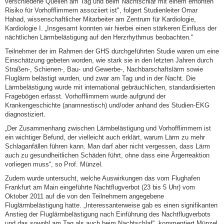
verschiedene Quellen am Tag und beim Nachtschlaf mit einem erhöhten
Risiko für Vorhofflimmern assoziiert ist", folgert Studienleiter Omar
Hahad, wissenschaftlicher Mitarbeiter am Zentrum für Kardiologie,
Kardiologie I. „Insgesamt konnten wir hierbei einen stärkeren Einfluss der
nächtlichen Lärmbelästigung auf den Herzrhythmus beobachten.“
Teilnehmer der im Rahmen der GHS durchgeführten Studie waren um eine
Einschätzung gebeten worden, wie stark sie in den letzten Jahren durch
Straßen-, Schienen-, Bau- und Gewerbe-, Nachbarschaftslärm sowie
Fluglärm belästigt wurden, und zwar am Tag und in der Nacht. Die
Lärmbelästigung wurde mit international gebräuchlichen, standardisierten
Fragebögen erfasst. Vorhofflimmern wurde aufgrund der
Krankengeschichte (anamnestisch) und/oder anhand des Studien-EKG
diagnostiziert.
„Der Zusammenhang zwischen Lärmbelästigung und Vorhofflimmern ist
ein wichtiger Befund, der vielleicht auch erklärt, warum Lärm zu mehr
Schlaganfällen führen kann. Man darf aber nicht vergessen, dass Lärm
auch zu gesundheitlichen Schäden führt, ohne dass eine Ärgerreaktion
vorliegen muss“, so Prof. Münzel.
Zudem wurde untersucht, welche Auswirkungen das vom Flughafen
Frankfurt am Main eingeführte Nachtflugverbot (23 bis 5 Uhr) vom
Oktober 2011 auf die von den Teilnehmern angegebene
Fluglärmbelästigung hatte. „Interessanterweise gab es einen signifikanten
Anstieg der Fluglärmbelästigung nach Einführung des Nachtflugverbots
und das sowohl am Tag als auch beim Nachtschlaf“, kommentiert Münzel