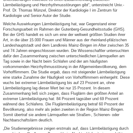
Lärmbelästigung und Herzrhythmusstörungen gibt“, unterstreicht Univ.-
Prof. Dr. Thomas Münzel, Direktor der Kardiologie I im Zentrum für
Kardiologie und Senior Autor der Studie.
Welche Auswirkungen Lärmbelästigung hat, war Gegenstand einer
Forschungsarbeit im Rahmen der Gutenberg-Gesundheitsstudie (GHS).
Bei der GHS handelt es sich um eine der weltweit größten Studien ihrer
Art, in die über 15.000 Frauen und Männer aus der rheinland-pfälzischen
Landeshauptstadt und dem Landkreis Mainz-Bingen im Alter zwischen 35
und 74 Jahren eingeschlossen wurden. Die Wissenschaftler untersuchten
dafür den Zusammenhang zwischen unterschiedlichen Lärmquellen am
Tag sowie in der Nacht beim Schlafen und der am häufigsten
vorkommenden Herzrhythmusstörung in der Allgemeinbevölkerung, dem
Vorhofflimmern. Die Studie ergab, dass mit steigender Lärmbelästigung
eine starke Zunahme der Häufigkeit von Vorhofflimmern einhergeht. Diese
wuchs bei extremer Lärmbelästigung bis auf 23 Prozent an, ohne
Lärmbelästigung lag dieser Wert bei nur 15 Prozent. In diesem
Zusammenhang ließ sich zeigen, dass Fluglärm den größten Anteil an
extremer Lärmbelästigung hat: 84 Prozent tagsüber und 69 Prozent
während des Schlafens. Die Fluglärmbelästigung betraf 60 Prozent der
Bevölkerung, also mehr als jeden zweiten in der Region Mainz-Bingen.
Somit übertraf sie andere Lärmquellen wie Straßen-, Schienen- oder
Nachbarschaftslärm deutlich.
„Die Studienergebnisse zeigen erstmals auf, dass Lärmbelästigung durch