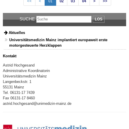
<<
<
01
02
03
04
>
>>
SUCHE
LOS
Aktuelles
Universitätsmedizin Mainz implantiert europaweit erste
motorgesteuerte Herzklappen
Kontakt
Astrid Hochgesand
Administrative Koordinatorin
Universitätsmedizin Mainz
Langenbeckstr
. 1
55131 Mainz
Tel. 06131-17 7439
Fax 06131-17 8460
astrid.hochgesand
@unimedizin-mainz.de