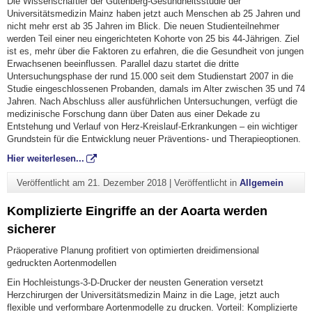
Die Wissenschaftler der Gutenberg-Gesundheitsstudie der
Universitätsmedizin Mainz haben jetzt auch Menschen ab 25 Jahren und
nicht mehr erst ab 35 Jahren im Blick. Die neuen Studienteilnehmer
werden Teil einer neu eingerichteten Kohorte von 25 bis 44-Jährigen. Ziel
ist es, mehr über die Faktoren zu erfahren, die die Gesundheit von jungen
Erwachsenen beeinflussen. Parallel dazu startet die dritte
Untersuchungsphase der rund 15.000 seit dem Studienstart 2007 in die
Studie eingeschlossenen Probanden, damals im Alter zwischen 35 und 74
Jahren. Nach Abschluss aller ausführlichen Untersuchungen, verfügt die
medizinische Forschung dann über Daten aus einer Dekade zu
Entstehung und Verlauf von Herz-Kreislauf-Erkrankungen – ein wichtiger
Grundstein für die Entwicklung neuer Präventions- und Therapieoptionen.
Hier weiterlesen...
Veröffentlicht am
21. Dezember 2018
|
Veröffentlicht in
Allgemein
Komplizierte Eingriffe an der Aoarta werden
sicherer
Präoperative Planung profitiert von optimierten dreidimensional
gedruckten Aortenmodellen
Ein Hochleistungs-3-D-Drucker der neusten Generation versetzt
Herzchirurgen der Universitätsmedizin Mainz in die Lage, jetzt auch
flexible und verformbare Aortenmodelle zu drucken. Vorteil: Komplizierte