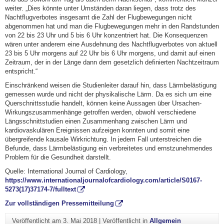
weiter. „Dies könnte unter Umständen daran liegen, dass trotz des
Nachtflugverbotes insgesamt die Zahl der Flugbewegungen nicht
abgenommen hat und man die Flugbewegungen mehr in den Randstunden
von 22 bis 23 Uhr und 5 bis 6 Uhr konzentriert hat. Die Konsequenzen
wären unter anderem eine Ausdehnung des Nachtflugverbotes von aktuell
23 bis 5 Uhr morgens auf 22 Uhr bis 6 Uhr morgens, und damit auf einen
Zeitraum, der in der Länge dann dem gesetzlich definierten Nachtzeitraum
entspricht.“
Einschränkend weisen die Studienleiter darauf hin, dass Lärmbelästigung
gemessen wurde und nicht der physikalische Lärm. Da es sich um eine
Querschnittsstudie handelt, können keine Aussagen über Ursachen-
Wirkungszusammenhänge getroffen werden, obwohl verschiedene
Längsschnittstudien einen Zusammenhang zwischen Lärm und
kardiovaskulären Ereignissen aufzeigen konnten und somit eine
übergreifende kausale Wirkrichtung. In jedem Fall unterstreichen die
Befunde, dass Lärmbelästigung ein verbreitetes und ernstzunehmendes
Problem für die Gesundheit darstellt.
Quelle: International Journal of Cardiology,
https://www.internationaljournalofcardiology.com/article/S0167-
5273(17)37174-7/fulltext
Zur vollständigen Pressemitteilung
Veröffentlicht am
3. Mai 2018
|
Veröffentlicht in
Allgemein