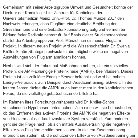
Gemeinsam mit seiner Arbeitsgruppe Umwelt und Gesundheit konnte der
Direktor der Kardiologie I im Zentrum für Kardiologie der
Universitätsmedizin Mainz Univ.-Prof. Dr. Thomas Münzel 2017 den
Nachweis erbringen, dass Fluglärm eine deutliche Erhöhung der
Stresshormone und eine Gefäßfunktionsstörung aufgrund vermehrter
Bildung freier Radikale hervorruft. Auf Basis dieser Studienergebnisse
startet die Arbeitsgruppe von Prof. Münzel nun ein neues Fluglärm-
Projekt. In diesem neuen Projekt wird die Wissenschaftlerin Dr. Swenja
Kröller-Schön Strategien entwickeln, die möglicherweise die negativen
Auswirkungen von Fluglärm abmildern können.
Hierbei wird sich der Fokus auf Maßnahmen richten, die ein spezielles
Protein, die AMP-abhängige Proteinkinase (AMPK), beeinflussen. Dieses
Protein ist als zellulärer Energie-Sensor bekannt und wird bei hohem
Energie-Verbrauch, zum Beispiel durch Ausdauertraining, aktiviert. In den
letzten Jahren rückte die AMPK auch immer mehr in den kardiologischen
Fokus, da sie vielfältige gefäßschützende Effekte hat.
Im Rahmen ihres Forschungsvorhabens wird Dr. Kröller-Schön
verschiedene Hypothesen untersuchen. Zum einen will sie herausfinden,
ob das Entfernen des aktiven Proteins der AMPK die negativen Effekte
von Fluglärm auf das kardiovaskuläre System verstärkt. Zum anderen
geht sie der Frage nach, ob sich mittels Ausdauertraining die negativen
Effekte von Fluglärm eindämmen lassen. In diesem Zusammenhang
erforscht sie zudem, ob die schützenden Effekte von Ausdauertraining bei