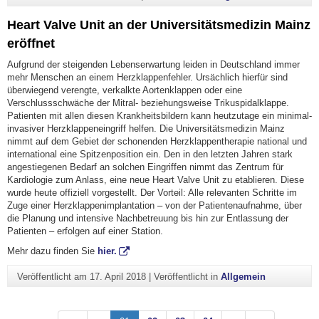
Heart Valve Unit an der Universitätsmedizin Mainz
eröffnet
Aufgrund der steigenden Lebenserwartung leiden in Deutschland immer
mehr Menschen an einem Herzklappenfehler. Ursächlich hierfür sind
überwiegend verengte, verkalkte Aortenklappen oder eine
Verschlussschwäche der Mitral- beziehungsweise Trikuspidalklappe.
Patienten mit allen diesen Krankheitsbildern kann heutzutage ein minimal-
invasiver Herzklappeneingriff helfen. Die Universitätsmedizin Mainz
nimmt auf dem Gebiet der schonenden Herzklappentherapie national und
international eine Spitzenposition ein. Den in den letzten Jahren stark
angestiegenen Bedarf an solchen Eingriffen nimmt das Zentrum für
Kardiologie zum Anlass, eine neue Heart Valve Unit zu etablieren. Diese
wurde heute offiziell vorgestellt. Der Vorteil: Alle relevanten Schritte im
Zuge einer Herzklappenimplantation – von der Patientenaufnahme, über
die Planung und intensive Nachbetreuung bis hin zur Entlassung der
Patienten – erfolgen auf einer Station.
Mehr dazu finden Sie
hier.
Veröffentlicht am
17. April 2018
|
Veröffentlicht in
Allgemein